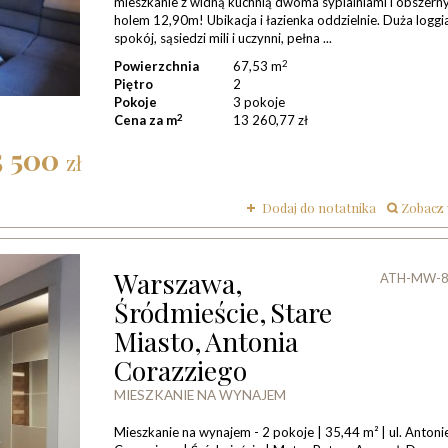
mieszkanie z widną kuchnią dwoma sypialniami i obszer
holem 12,90m! Ubikacja i łazienka oddzielnie. Duża loggia
spokój, sąsiedzi mili i uczynni, pełna ...
2
Powierzchnia
67,53 m
Piętro
2
Pokoje
3 pokoje
2
Cena za m
13 260,77 zł
 500
zł
Dodaj do notatnika
zobacz
Warszawa,
ATH-MW-8
Śródmieście,
Stare
Miasto,
Antonia
Corazziego
MIESZKANIE NA WYNAJEM
Mieszkanie na wynajem - 2 pokoje | 35,44 m² | ul. Anton