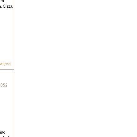
nym
. Cisza,
 więcej
852
iego