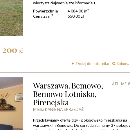
wieczysta Najważniejsze informacje • ...
2
Powierzchnia
4 084,00 m
2
Cena za m
550,00 zł
6 200
zł
Dodaj do notatnika
zobacz
Warszawa,
Bemowo,
ATH-MS-
Bemowo Lotnisko,
Pirenejska
MIESZKANIE NA SPRZEDAŻ
Przedstawiamy ofertę trzy - pokojowego mieszkania na
warszawskim Bemowie. Do sprzedania mamy 3 - pokojo