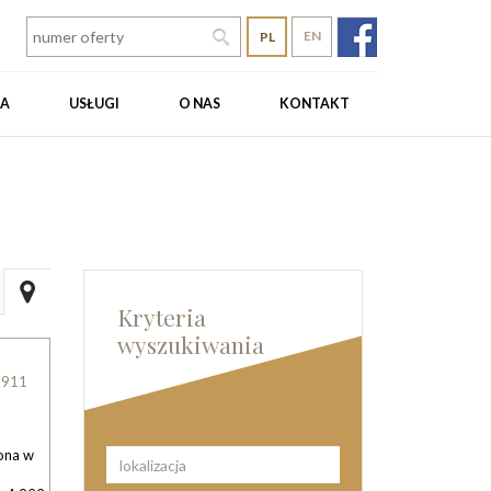
EN
PL
TA
USŁUGI
O NAS
KONTAKT
Kryteria
wyszukiwania
8911
żona w