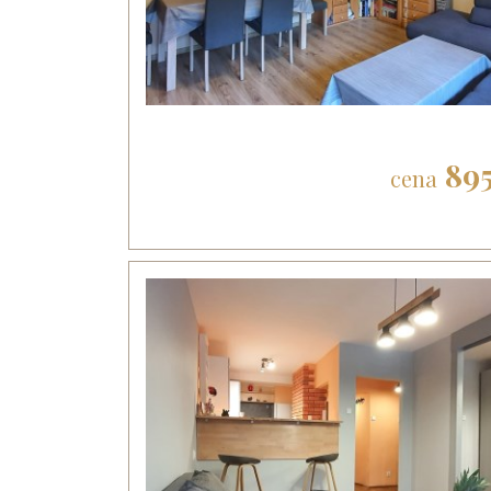
895
cena