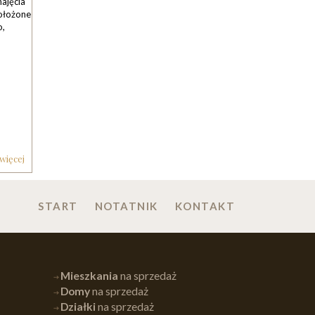
najęcia
położone
o,
 więcej
START
NOTATNIK
KONTAKT
Mieszkania
na sprzedaż
Domy
na sprzedaż
Działki
na sprzedaż