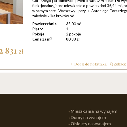
Corazziego | Śródmieście | Metro Ratusz Arsenał: Do wy
funkcjonalne, jasne mieszkanie o powierzchni 35,44 m², 
w samym sercu Warszawy - przy ul. Antoniego Corazzieg
zaledwie kilka kroków od ...
2
Powierzchnia
35,00 m
Piętro
1
Pokoje
2 pokoje
2
Cena za m
80,88 zł
2 831
zł
Dodaj do notatnika
zobacz
Mieszkania
na wynajem
Domy
na wynajem
Obiekty
na wynajem