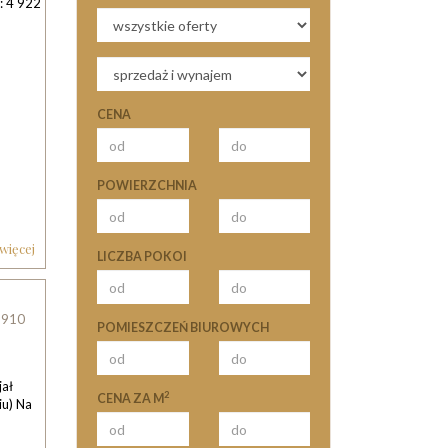
: 4 922
CENA
POWIERZCHNIA
 więcej
LICZBA POKOI
8910
POMIESZCZEŃ BIUROWYCH
jał
2
CENA ZA M
iu) Na
o