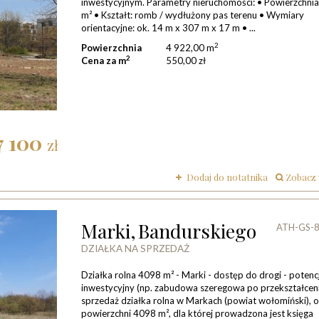
inwestycyjnym. Parametry nieruchomości: • Powierzchnia
m² • Kształt: romb / wydłużony pas terenu • Wymiary
orientacyjne: ok. 14 m x 307 m x 17 m • ...
2
Powierzchnia
4 922,00 m
2
Cena za m
550,00 zł
7 100
zł
Dodaj do notatnika
zobacz
Marki,
Bandurskiego
ATH-GS-
DZIAŁKA NA SPRZEDAŻ
Działka rolna 4098 m² - Marki - dostęp do drogi - potenc
inwestycyjny (np. zabudowa szeregowa po przekształcen
sprzedaż działka rolna w Markach (powiat wołomiński), 
powierzchni 4098 m², dla której prowadzona jest księga