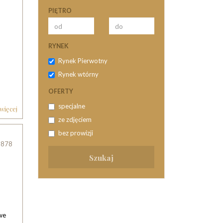
PIĘTRO
RYNEK
Rynek Pierwotny
Rynek wtórny
OFERTY
specjalne
 więcej
ze zdjęciem
bez prowizji
8878
we