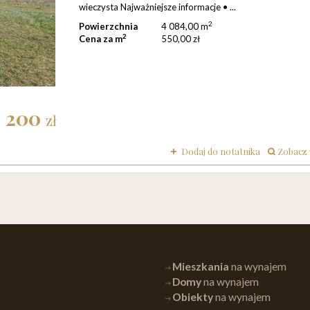
wieczysta Najważniejsze informacje • ...
2
Powierzchnia
4 084,00 m
2
Cena za m
550,00 zł
6 200
zł
Dodaj do notatnika
zobacz
Mieszkania
na wynajem
Domy
na wynajem
Obiekty
na wynajem