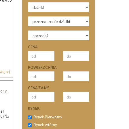
: 4 922
CENA
POWIERZCHNIA
 więcej
2
CENA ZA M
8910
RYNEK
jał
iu) Na
Rynek Pierwotny
o
Rynek wtórny