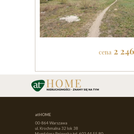
2 24
cena
atHOME
00-864 Warszawa
ul. Krochmalna 32 lok 38
Magdalena Pniewska tel. 602 44 55 80