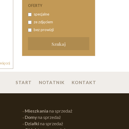
OFERTY
specjalne
ze zdjęciem
bez prowizji
 więcej
START
NOTATNIK
KONTAKT
Mieszkania
na sprzedaż
Domy
na sprzedaż
Działki
na sprzedaż