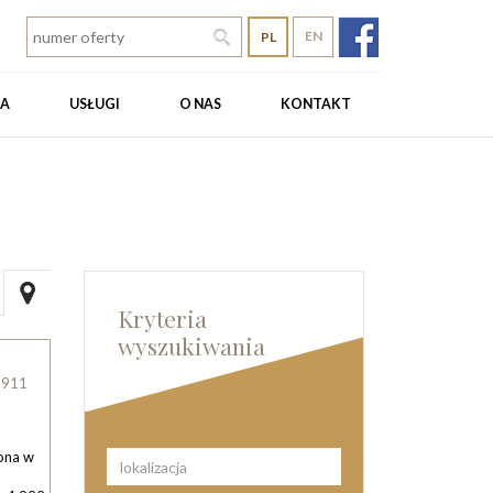
EN
PL
TA
USŁUGI
O NAS
KONTAKT
Kryteria
wyszukiwania
8911
żona w