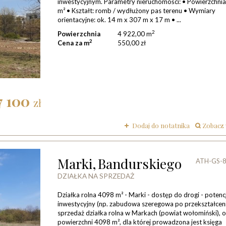
inwestycyjnym. Parametry nieruchomości: • Powierzchnia
m² • Kształt: romb / wydłużony pas terenu • Wymiary
orientacyjne: ok. 14 m x 307 m x 17 m • ...
2
Powierzchnia
4 922,00 m
2
Cena za m
550,00 zł
7 100
zł
Dodaj do notatnika
zobacz
Marki,
Bandurskiego
ATH-GS-
DZIAŁKA NA SPRZEDAŻ
Działka rolna 4098 m² - Marki - dostęp do drogi - potenc
inwestycyjny (np. zabudowa szeregowa po przekształcen
sprzedaż działka rolna w Markach (powiat wołomiński), 
powierzchni 4098 m², dla której prowadzona jest księga